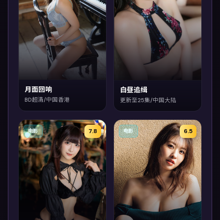
月面回响
白昼追缉
BD超清/中国香港
更新至25集/中国大陆
7.8
6.5
电影
电影