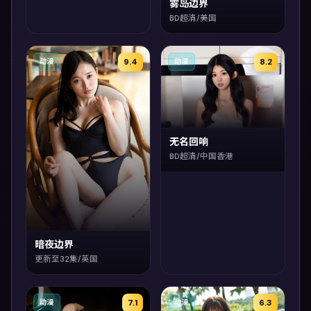
雾岛边界
BD超清/美国
9.4
8.2
动漫
动漫
无名回响
BD超清/中国香港
暗夜边界
更新至32集/英国
7.1
6.3
动漫
动漫